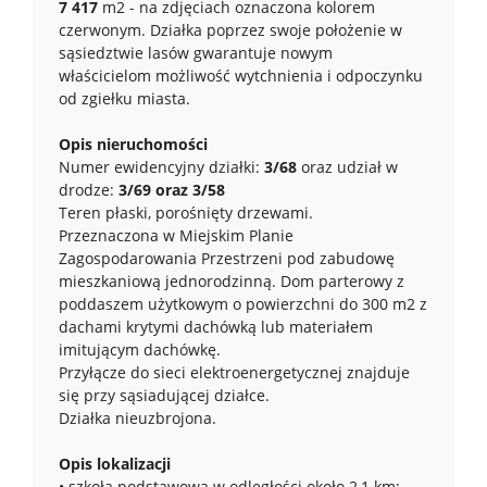
7 417
m2 - na zdjęciach oznaczona kolorem
czerwonym. Działka poprzez swoje położenie w
sąsiedztwie lasów gwarantuje nowym
właścicielom możliwość wytchnienia i odpoczynku
od zgiełku miasta.
Opis nieruchomości
Numer ewidencyjny działki:
3/68
oraz udział w
drodze:
3/69 oraz 3/58
Teren płaski, porośnięty drzewami.
Przeznaczona w Miejskim Planie
Zagospodarowania Przestrzeni pod zabudowę
mieszkaniową jednorodzinną. Dom parterowy z
poddaszem użytkowym o powierzchni do 300 m2 z
dachami krytymi dachówką lub materiałem
imitującym dachówkę.
Przyłącze do sieci elektroenergetycznej znajduje
się przy sąsiadującej działce.
Działka nieuzbrojona.
Opis lokalizacji
• szkoła podstawowa w odległości około 2,1 km;