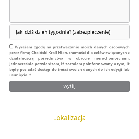
Wyrażam zgodę na przetwarzanie moich danych osobowych
przez firmę Choiński Kroll Nieruchomości dla celów związanych z
działalnością pośrednictwa w obrocie nieruchomościami,
jednocześnie potwierdzam, iż zostałem poinformowany o tym, iż
będę posiadać dostęp do treści swoich danych do ich edycji lub
usunięcia. *
Lokalizacja