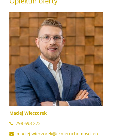
Opiekun oferty
Maciej Wieczorek
798 693 273
maciej.wieczorek@cknieruchomosci.eu