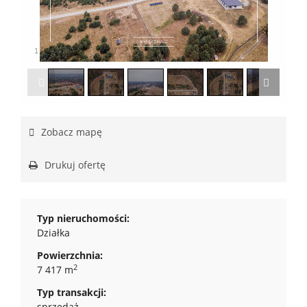
1
/
22
Zobacz mapę
Drukuj ofertę
Typ nieruchomości:
Działka
Powierzchnia:
2
7 417 m
Typ transakcji:
sprzedaż