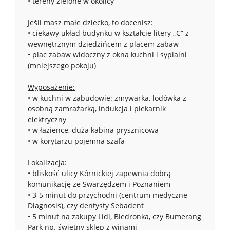
• tereny zielone w okolicy
Jeśli masz małe dziecko, to docenisz:
• ciekawy układ budynku w kształcie litery „C” z
wewnętrznym dziedzińcem z placem zabaw
• plac zabaw widoczny z okna kuchni i sypialni
(mniejszego pokoju)
Wyposażenie:
• w kuchni w zabudowie: zmywarka, lodówka z
osobną zamrażarką, indukcja i piekarnik
elektryczny
• w łazience, duża kabina prysznicowa
• w korytarzu pojemna szafa
Lokalizacja:
• bliskość ulicy Kórnickiej zapewnia dobrą
komunikację ze Swarzędzem i Poznaniem
• 3-5 minut do przychodni (centrum medyczne
Diagnosis), czy dentysty Sebadent
• 5 minut na zakupy Lidl, Biedronka, czy Bumerang
Park np. świetny sklep z winami