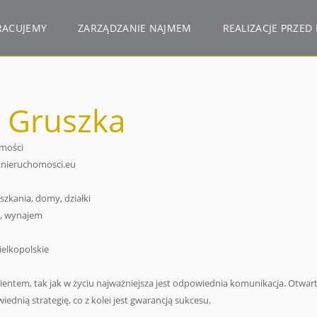
RACUJEMY
ZARZĄDZANIE NAJMEM
REALIZACJE PRZED 
 Gruszka
omości
nieruchomosci.eu
zkania, domy, działki
ż, wynajem
ielkopolskie
lientem, tak jak w życiu najważniejsza jest odpowiednia komunikacja. Otwa
ednią strategię, co z kolei jest gwarancją sukcesu.