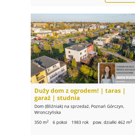
Duży dom z ogrodem! | taras |
garaż | studnia
Dom (Bliźniak) na sprzedaż, Poznań Górczyn,
Wronczyńska
2
2
350 m
6 pokoi
1983 rok
pow. działki 462 m