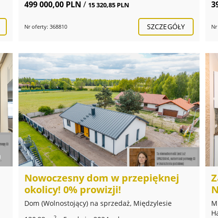
499 000,00 PLN
/
3
15 320,85 PLN
SZCZEGÓŁY
Nr oferty: 368810
Nr
Nowoczesny dom w przepięknej
Z
okolicy! 0% prowizji!
N
Dom (Wolnostojący) na sprzedaż, Międzylesie
M
H
2