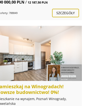
90 000,00 PLN
/
12 187,50 PLN
SZCZEGÓŁY
 oferty: 788849
amieszkaj na Winogradach!
owsze budownictwo! 0%!
ieszkanie na wynajem, Poznań Winogrady,
awelańska