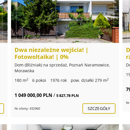
Dwa niezależne wejścia! |
D
Fotowoltaika! | 0%
r
Dom (Bliźniak) na sprzedaż, Poznań Naramowice,
D
Morawska
1
2
2
180 m
6 pokoi
1976 rok
pow. działki 279 m
7
1 049 000,00 PLN
/
5 827,78 PLN
Nr
SZCZEGÓŁY
Nr oferty: 432960