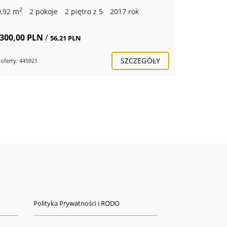
2
0,92 m
2 pokoje
2 piętro z 5
2017 rok
 300,00 PLN
/
56,21 PLN
SZCZEGÓŁY
 oferty: 445921
Polityka Prywatności i RODO