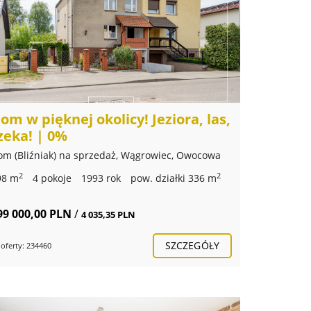
om w pięknej okolicy! Jeziora, las,
zeka! | 0%
om (Bliźniak) na sprzedaż, Wągrowiec, Owocowa
2
2
98 m
4 pokoje
1993 rok
pow. działki 336 m
99 000,00 PLN
/
4 035,35 PLN
SZCZEGÓŁY
 oferty: 234460