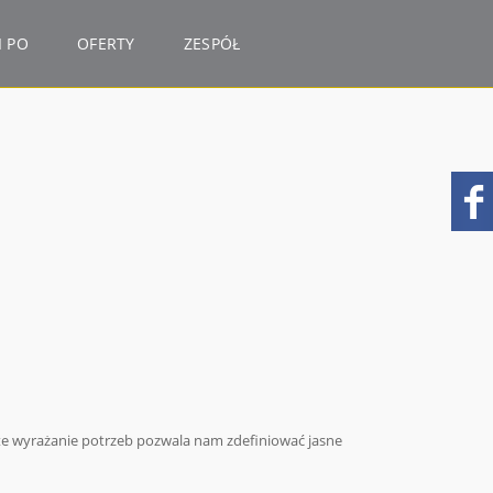
I PO
OFERTY
ZESPÓŁ
rte wyrażanie potrzeb pozwala nam zdefiniować jasne