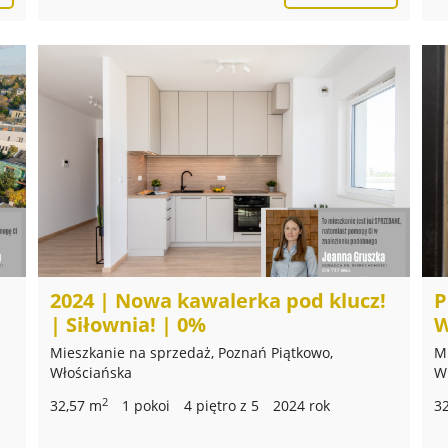
2024 | Nowa kawalerka pod klucz!
P
| Siłownia! | 0%
W
Mieszkanie na sprzedaż, Poznań Piątkowo,
M
Włościańska
W
2
32,57 m
1 pokoi
4 piętro z 5
2024 rok
3