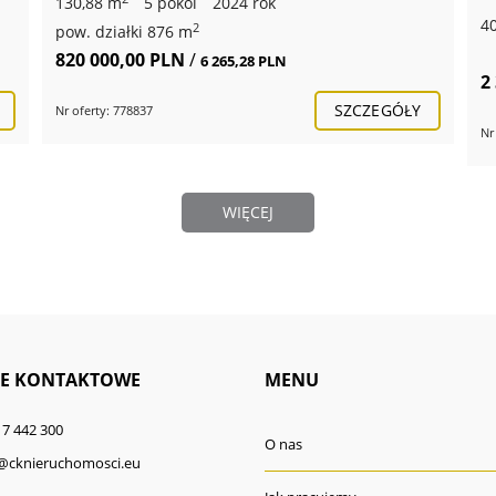
130,88 m
5 pokoi
2024 rok
4
2
pow. działki 876 m
820 000,00 PLN
/
6 265,28 PLN
2
SZCZEGÓŁY
Nr oferty: 778837
Nr
WIĘCEJ
E KONTAKTOWE
MENU
17 442 300
O nas
@cknieruchomosci.eu