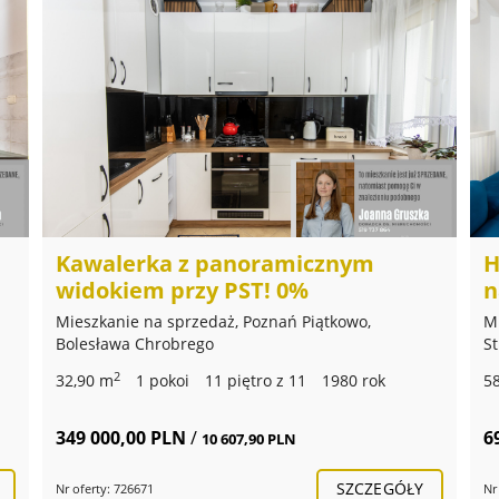
Kawalerka z panoramicznym
H
widokiem przy PST! 0%
n
Mieszkanie na sprzedaż, Poznań Piątkowo,
M
Bolesława Chrobrego
S
2
32,90 m
1 pokoi
11 piętro z 11
1980 rok
5
349 000,00 PLN
/
6
10 607,90 PLN
SZCZEGÓŁY
Nr oferty: 726671
Nr