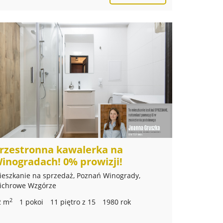
rzestronna kawalerka na
inogradach! 0% prowizji!
ieszkanie na sprzedaż, Poznań Winogrady,
ichrowe Wzgórze
2
2 m
1 pokoi
11 piętro z 15
1980 rok