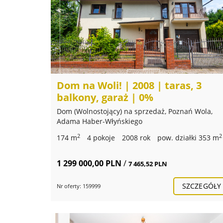
Dom na Woli! | 2008 | taras, 3
balkony, garaż | 0%
Dom (Wolnostojący) na sprzedaż, Poznań Wola,
Adama Haber-Włyńskiego
2
2
174 m
4 pokoje
2008 rok
pow. działki 353 m
1 299 000,00 PLN
/
7 465,52 PLN
SZCZEGÓŁY
Nr oferty: 159999