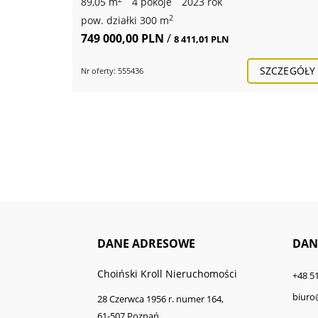
89,05 m
4 pokoje
2023 rok
2
pow. działki 300 m
749 000,00 PLN
/
8 411,01 PLN
SZCZEGÓŁY
Nr oferty: 555436
DANE ADRESOWE
DAN
Choiński Kroll Nieruchomości
+48 5
biuro
28 Czerwca 1956 r. numer 164,
61-507 Poznań