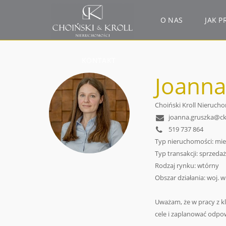
O NAS
JAK P
KONTAKT
Joanna
Choiński Kroll Nieruch
joanna.gruszka@ck
519 737 864
Typ nieruchomości: mies
Typ transakcji: sprzeda
Rodzaj rynku: wtórny
Obszar działania: woj. w
Uważam, że w pracy z k
cele i zaplanować odpowi