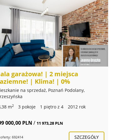
ala garażowa! | 2 miejsca
aziemne! | Klima! | 0%
ieszkanie na sprzedaż, Poznań Podolany,
trzeszyńska
2
8,38 m
3 pokoje
1 piętro z 4
2012 rok
99 000,00 PLN
/
11 973,28 PLN
SZCZEGÓŁY
 oferty: 692414