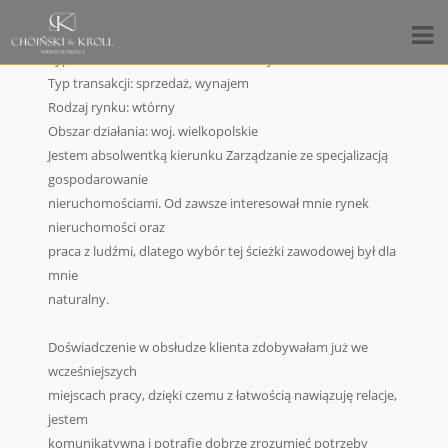
julia.grabowska@cknieruchomosci.eu
517968849
Typ nieruchomości: mieszkania, domy, działki
Typ transakcji: sprzedaż, wynajem
Rodzaj rynku: wtórny
Obszar działania: woj. wielkopolskie
Jestem absolwentką kierunku Zarządzanie ze specjalizacją
gospodarowanie
nieruchomościami. Od zawsze interesował mnie rynek
nieruchomości oraz
praca z ludźmi, dlatego wybór tej ścieżki zawodowej był dla
mnie
naturalny.
Doświadczenie w obsłudze klienta zdobywałam już we
wcześniejszych
miejscach pracy, dzięki czemu z łatwością nawiązuję relacje,
jestem
komunikatywna i potrafię dobrze zrozumieć potrzeby